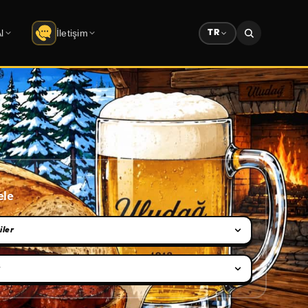
l
İletişim
TR
İletişim
berler
Şirket bilgileri · form
lar
Çözüm Ortaklarımız
retsiz indir
Partner ekosistemi
Sponsorluk
Reklam & sponsorluk dosyası
ele
mi