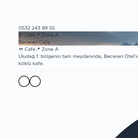
0532 243 89 55
🥐
Cafe
📍
Zone A
Beceren Cafe
🍴
Cafe
📍
Zone A
Uludağ 1. bölgenin tam meydanında, Beceren Otel'in k
köklü kafe.