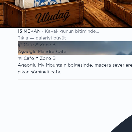
Hava & Kar
Detaylı tahmin · kar raporu
100. Yıl
Cumhuriyet sezonu
15
MEKAN
· Kayak günün bitiminde…
Mekan listesi
Tıkla → galeriyi büyüt
🥐
Cafe
📍
Zone B
Ağaoğlu Mandra Cafe
🍴
Cafe
📍
Zone B
Ağaoğlu My Mountain bölgesinde, macera severlere 
çıkan şömineli cafe.