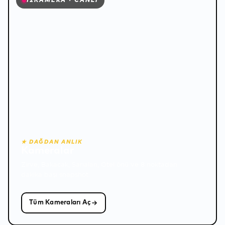
12
KAMERA · CANLI
★ DAĞDAN ANLIK
Kameralar
❅
Zirve, Bakacak, Sarıalan, Otel önü ve 8 noktadan
dakika başı snapshot.
Tüm Kameraları Aç