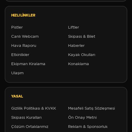
❅
HIZLI LINKLER
Pistler
Liftler
✻
✻
Canlı Webcam
Skipass & Bilet
Hava Raporu
Haberler
Etkinlikler
Kayak Okulları
Ekipman Kiralama
Konaklama
Ulaşım
YASAL
Gizlilik Politikası & KVKK
Mesafeli Satış Sözleşmesi
Skipass Kuralları
Ön Onay Metni
❅
✻
Çözüm Ortaklarımız
Reklam & Sponsorluk