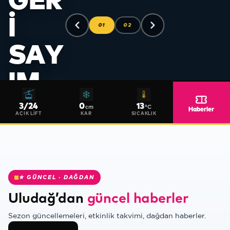
GER
I
01
02
SAY
IM
❅
Yeni sezona
3
/
24
0
13
cm
°C
Haberler
hazırlıklarımıza
AÇIK LIFT
KAR
SICAKLIK
devam
ediyoruz.
Güncel
haberleri,
haberler
★ GÜNCEL · DAĞDAN
sayfamızdan
Uludağ’dan
güncel haberler
takip
edebilirsiniz.
Sezon güncellemeleri, etkinlik takvimi, dağdan haberler.
❄