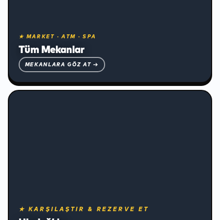
❅
★ MARKET · ATM · SPA
Tüm Mekanlar
MEKANLARA GÖZ AT →
Konaklama ve Ulaşım
★ KARŞILAŞTIR & REZERVE ET