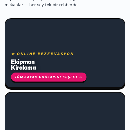
mekanlar — her şey tek bir rehberde.
★ ONLINE REZERVASYON
❄
Ekipman
Kiralama
TÜM KAYAK ODALARINI KEŞFET →
❄