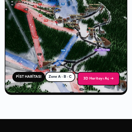
❄
PİST HARİTASI
Zone A · B · C
3D Haritayı Aç →
❅