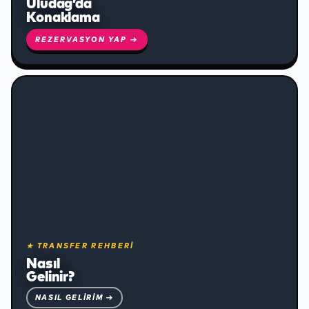
Uludağ’da
✻
Konaklama
REZERVASYON YAP →
❄
★ TRANSFER REHBERİ
Nasıl
Gelinir?
❄
NASIL GELIRIM →