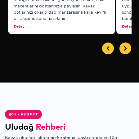
maceralarını dostlarınızla paylaşın. Kayak
uygun te
botlarınızı çıkarıp dağ manzarasına karşı keyifli
sonbaha
bir akşamüstüne hazırlanın.
bambaşk
Detay
→
Detay
→
✻
05 · KEŞFET
Uludağ
Rehberi
Kayak okulları, ekipman kiralama, gastronomi ve tüm