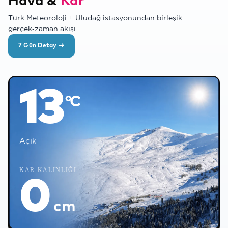
Hava &
Kar
Türk Meteoroloji + Uludağ istasyonundan birleşik
gerçek‑zaman akışı.
7 Gün Detay →
❅
°C
13
°C
Açık
❅
KAR KALINLIĞI
❄
0
cm
❄