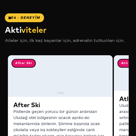
❅
04 · DENEYİM
❅
Akti
viteler
Aileler için, ilk kez kayanlar için, adrenalin tutkunları için.
❅
After Ski
Atlı Tur
Atlı 
After Ski
Uludağ'ı
Pistlerde geçen yorucu bir günün ardından
arasında
Uludağ otel bölgesinin sıcacık après-ski
sırtında
mekanlarında dinlenin. Şömine başında sıcak
patikala
çikolata veya kış kokteylleri eşliğinde canlı
manzarala
müziğin tadını çıkarın, gün boyunca biriken kar
binenler