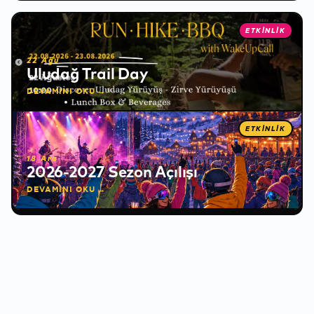
ETKİNLİK
❅
22 Ağu
Uludağ Trail Day
DEVAMINI OKU →
✻
ETKİNLİK
18 Ara
2026-2027 Sezon Açılışı
DEVAMINI OKU →
✻