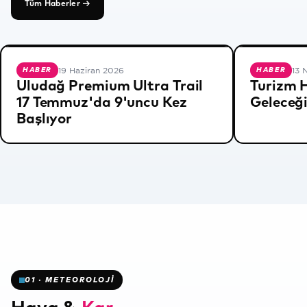
Tüm Haberler →
19 Haziran 2026
13 
HABER
HABER
Uludağ Premium Ultra Trail
Turizm 
17 Temmuz'da 9'uncu Kez
Geleceği
Başlıyor
❄
✻
✻
01 · METEOROLOJİ