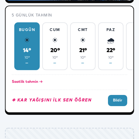
5 GÜNLÜK TAHMIN
BUGÜN
CUM
CMT
PAZ
P
☀
☀
☀
🌧
14°
20°
21°
22°
2
❅
10°
10°
10°
10°
1
—
—
—
—
Saatlik tahmin →
✻
❄ KAR YAĞIŞINI ILK SEN ÖĞREN
Bildir
✻