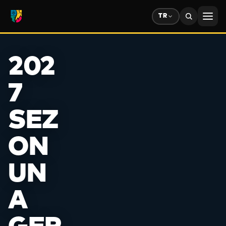
TR
❄
202
7
SEZ
ON
UN
❄
A