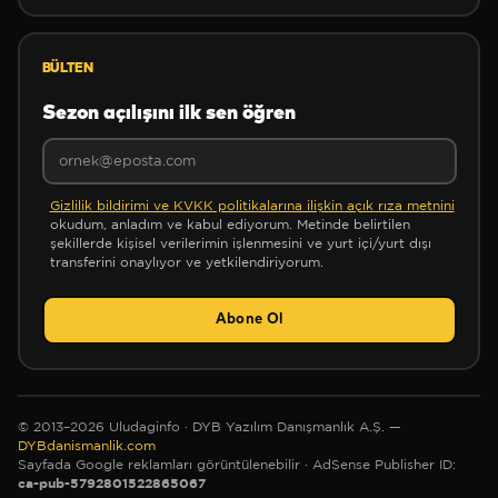
❅
❅
BÜLTEN
✻
Sezon açılışını ilk sen öğren
Gizlilik bildirimi ve KVKK politikalarına ilişkin açık rıza metnini
okudum, anladım ve kabul ediyorum. Metinde belirtilen
✼
şekillerde kişisel verilerimin işlenmesini ve yurt içi/yurt dışı
transferini onaylıyor ve yetkilendiriyorum.
Abone Ol
✼
❆
© 2013–2026 Uludaginfo · DYB Yazılım Danışmanlık A.Ş. —
DYBdanismanlik.com
Sayfada Google reklamları görüntülenebilir
· AdSense Publisher ID:
ca-pub-5792801522865067