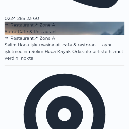
0224 285 23 60
🍴
Restaurant
📍
Zone A
Sofra Cafe & Restaurant
🍴
Restaurant
📍
Zone A
Selim Hoca işletmesine ait cafe & restoran — aynı
işletmecinin Selim Hoca Kayak Odası ile birlikte hizmet
verdiği nokta.