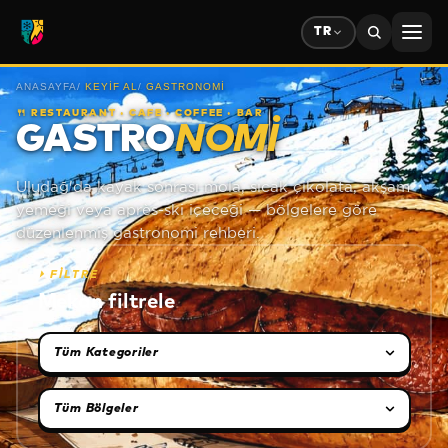
TR
ANASAYFA
/
KEYIF AL
/
GASTRONOMI
🍴
RESTAURANT · CAFE · COFFEE · BAR
GASTRO
NOMI
Uludağ'da kayak sonrası mola, sıcak çikolata, akşam
yemeği veya après-ski içeceği — bölgelere göre
düzenlenmiş gastronomi rehberi.
⏵
FİLTRE
Mekan filtrele
Kategori seçimi
Bölge seçimi