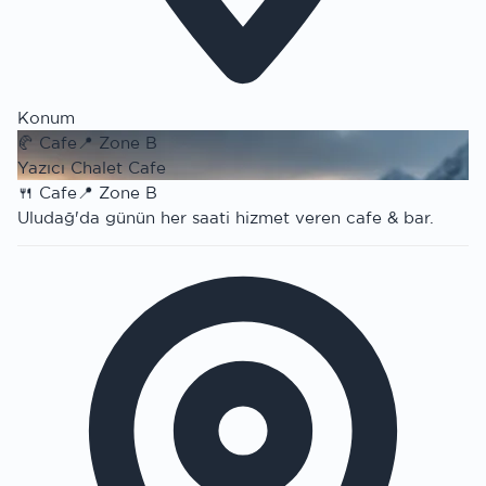
Konum
🥐
Cafe
📍
Zone B
Yazıcı Chalet Cafe
🍴
Cafe
📍
Zone B
Uludağ'da günün her saati hizmet veren cafe & bar.