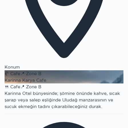
Konum
🥐
Cafe
📍
Zone B
Karinna Karya Cafe
🍴
Cafe
📍
Zone B
Karinna Otel bünyesinde; şömine önünde kahve, sıcak
şarap veya salep eşliğinde Uludağ manzarasının ve
sucuk ekmeğin tadını çıkarabileceğiniz durak.