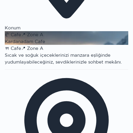
Konum
🥐
Cafe
📍
Zone A
Kardanadam Cafe
🍴
Cafe
📍
Zone A
Sıcak ve soğuk içeceklerinizi manzara eşliğinde
yudumlayabileceğiniz, sevdiklerinizle sohbet mekânı.