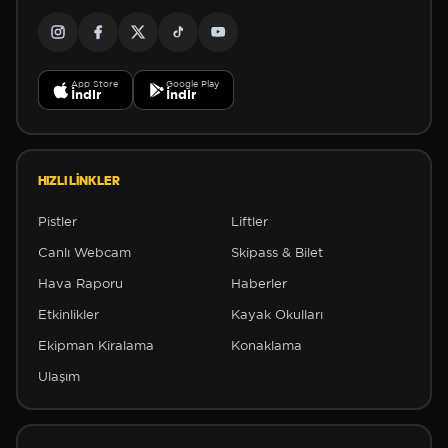
App Store
Google Play
İndir
İndir
HIZLI LINKLER
✼
Pistler
Liftler
Canlı Webcam
Skipass & Bilet
Hava Raporu
Haberler
✼
Etkinlikler
Kayak Okulları
Ekipman Kiralama
Konaklama
Ulaşım