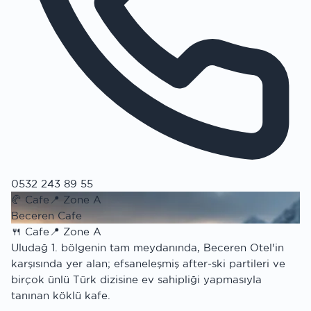
0532 243 89 55
🥐
Cafe
📍
Zone A
Beceren Cafe
🍴
Cafe
📍
Zone A
Uludağ 1. bölgenin tam meydanında, Beceren Otel'in
karşısında yer alan; efsaneleşmiş after-ski partileri ve
birçok ünlü Türk dizisine ev sahipliği yapmasıyla
tanınan köklü kafe.