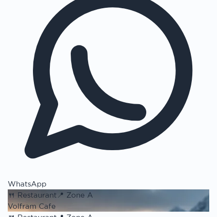
WhatsApp
🍴
Restaurant
📍
Zone A
Volfram Cafe