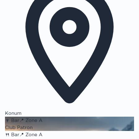
Konum
🍷
Bar
📍
Zone A
Club Patron
🍴
Bar
📍
Zone A