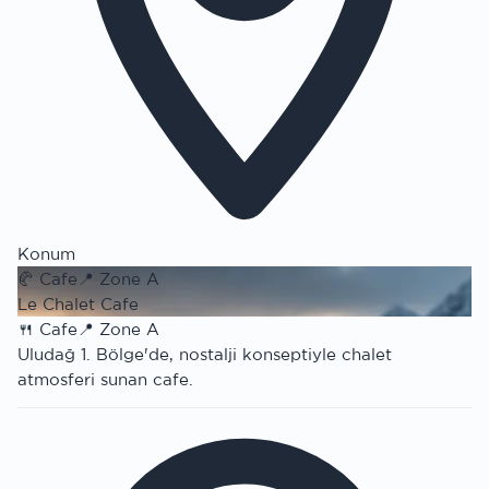
Konum
🥐
Cafe
📍
Zone A
Le Chalet Cafe
🍴
Cafe
📍
Zone A
Uludağ 1. Bölge'de, nostalji konseptiyle chalet
atmosferi sunan cafe.