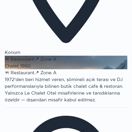
Konum
🍴
Restaurant
📍
Zone A
Chalet 1950
🍴
Restaurant
📍
Zone A
1972'den beri hizmet veren, şömineli açık terası ve DJ
performanslarıyla bilinen butik chalet cafe & restoran.
Yalnızca Le Chalet Otel misafirlerine ve tanıdıklarına
özeldir — dışarıdan misafir kabul edilmez.