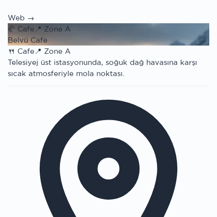
Web →
🥐
Cafe
📍
Zone A
Belvü Cafe
🍴
Cafe
📍
Zone A
Telesiyej üst istasyonunda, soğuk dağ havasına karşı
sıcak atmosferiyle mola noktası.