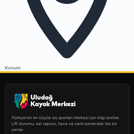
Konum
❅
Uludağ
Kayak Merkezi
Türkiye'nin en büyük kış sporları merkezi için bilgi portalı.
Lift durumu, kar raporu, hava ve canlı kameralar tek bir
yerde.