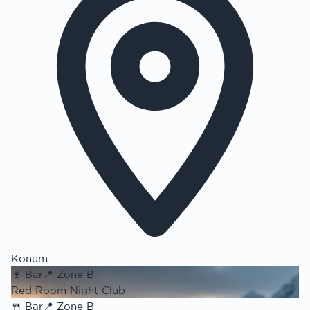
Konum
🍷
Bar
📍
Zone B
Red Room Night Club
🍴
Bar
📍
Zone B