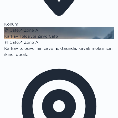
Konum
🥐
Cafe
📍
Zone A
Karkay Telesiyej Zirve Cafe
🍴
Cafe
📍
Zone A
Karkay telesiyejinin zirve noktasında, kayak molası için
ikinci durak.