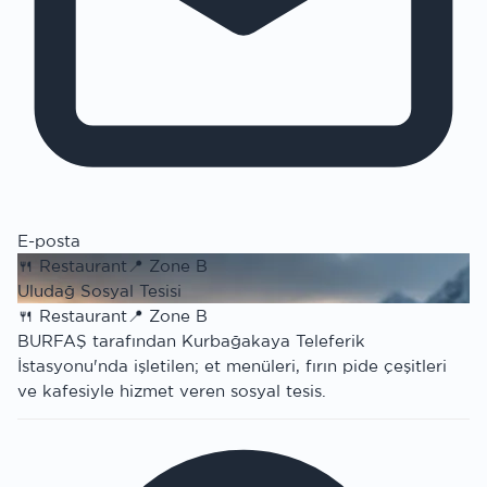
E-posta
🍴
Restaurant
📍
Zone B
Uludağ Sosyal Tesisi
🍴
Restaurant
📍
Zone B
BURFAŞ tarafından Kurbağakaya Teleferik
İstasyonu'nda işletilen; et menüleri, fırın pide çeşitleri
ve kafesiyle hizmet veren sosyal tesis.