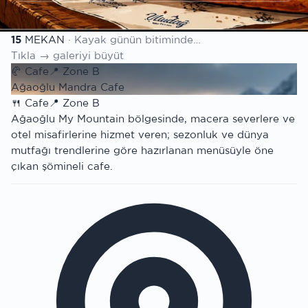
Mekan listesi
15
MEKAN
· Kayak günün bitiminde…
Tıkla → galeriyi büyüt
🥐
Cafe
📍
Zone B
Ağaoğlu Mandra Cafe
🍴
Cafe
📍
Zone B
Ağaoğlu My Mountain bölgesinde, macera severlere ve
otel misafirlerine hizmet veren; sezonluk ve dünya
mutfağı trendlerine göre hazırlanan menüsüyle öne
çıkan şömineli cafe.