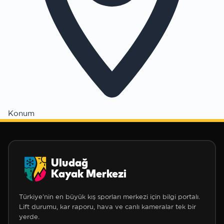
✻
✻
Konum
Uludağ
Kayak Merkezi
Türkiye'nin en büyük kış sporları merkezi için bilgi portalı.
Lift durumu, kar raporu, hava ve canlı kameralar tek bir
yerde.