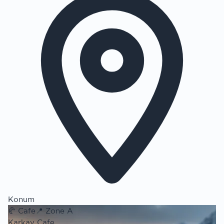
Konum
🥐
Cafe
📍
Zone A
Karkay Cafe