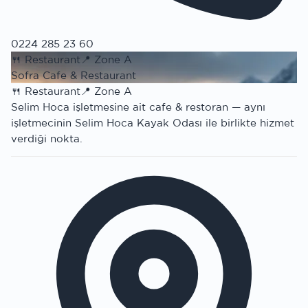
0224 285 23 60
🍴
Restaurant
📍
Zone A
Sofra Cafe & Restaurant
🍴
Restaurant
📍
Zone A
Selim Hoca işletmesine ait cafe & restoran — aynı
işletmecinin Selim Hoca Kayak Odası ile birlikte hizmet
verdiği nokta.