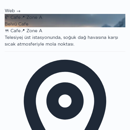
Web →
🥐
Cafe
📍
Zone A
Belvü Cafe
🍴
Cafe
📍
Zone A
Telesiyej üst istasyonunda, soğuk dağ havasına karşı
sıcak atmosferiyle mola noktası.