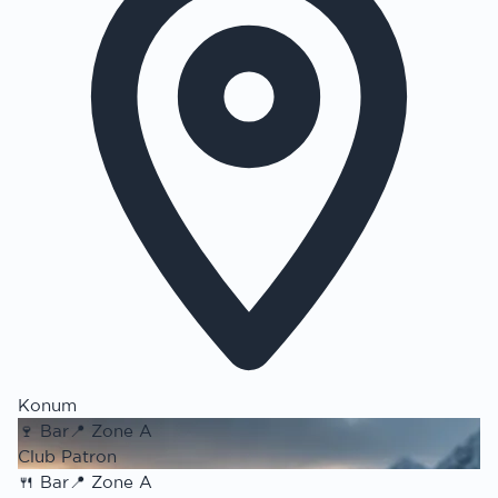
Konum
🍷
Bar
📍
Zone A
Club Patron
🍴
Bar
📍
Zone A