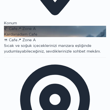
Konum
🥐
Cafe
📍
Zone A
Kardanadam Cafe
🍴
Cafe
📍
Zone A
Sıcak ve soğuk içeceklerinizi manzara eşliğinde
yudumlayabileceğiniz, sevdiklerinizle sohbet mekânı.