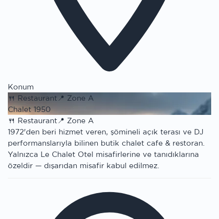
Konum
🍴
Restaurant
📍
Zone A
Chalet 1950
🍴
Restaurant
📍
Zone A
1972'den beri hizmet veren, şömineli açık terası ve DJ
performanslarıyla bilinen butik chalet cafe & restoran.
Yalnızca Le Chalet Otel misafirlerine ve tanıdıklarına
özeldir — dışarıdan misafir kabul edilmez.