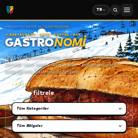
TR
ANASAYFA
/
KEYIF AL
/
GASTRONOMI
🍴
RESTAURANT · CAFE · COFFEE · BAR
GASTRO
NOMI
Uludağ'da kayak sonrası mola, sıcak çikolata, akşam
yemeği veya après-ski içeceği — bölgelere göre
düzenlenmiş gastronomi rehberi.
⏵
FİLTRE
Mekan filtrele
Kategori seçimi
Bölge seçimi