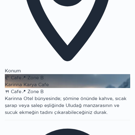
Konum
🥐
Cafe
📍
Zone B
Karinna Karya Cafe
🍴
Cafe
📍
Zone B
Karinna Otel bünyesinde; şömine önünde kahve, sıcak
şarap veya salep eşliğinde Uludağ manzarasının ve
sucuk ekmeğin tadını çıkarabileceğiniz durak.