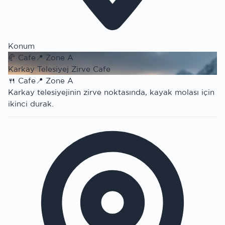
Konum
🥐
Cafe
📍
Zone A
Karkay Telesiyej Zirve Cafe
🍴
Cafe
📍
Zone A
Karkay telesiyejinin zirve noktasında, kayak molası için
ikinci durak.