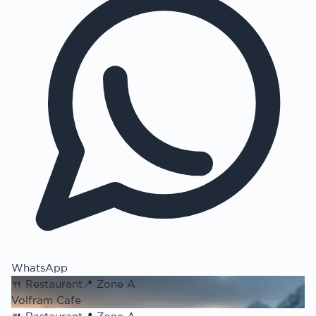
WhatsApp
🍴
Restaurant
📍
Zone A
Volfram Cafe