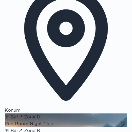
Konum
🍷
Bar
📍
Zone B
Red Room Night Club
🍴
Bar
📍
Zone B