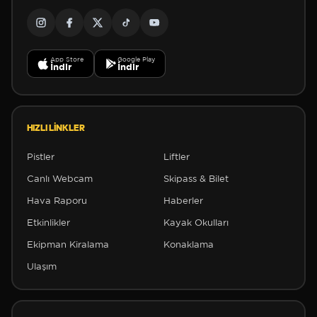
App Store
Google Play
İndir
İndir
❅
HIZLI LINKLER
Pistler
Liftler
Canlı Webcam
Skipass & Bilet
Hava Raporu
Haberler
Etkinlikler
Kayak Okulları
Ekipman Kiralama
Konaklama
Ulaşım