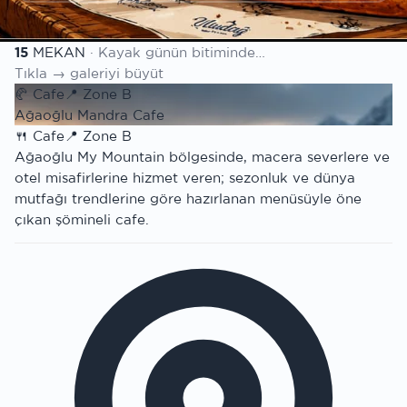
Mekan listesi
15
MEKAN
· Kayak günün bitiminde…
Tıkla → galeriyi büyüt
🥐
Cafe
📍
Zone B
Ağaoğlu Mandra Cafe
🍴
Cafe
📍
Zone B
Ağaoğlu My Mountain bölgesinde, macera severlere ve
otel misafirlerine hizmet veren; sezonluk ve dünya
mutfağı trendlerine göre hazırlanan menüsüyle öne
çıkan şömineli cafe.