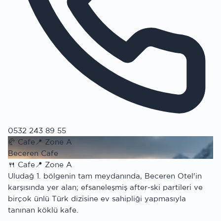
0532 243 89 55
🥐
Cafe
📍
Zone A
Beceren Cafe
🍴
Cafe
📍
Zone A
Uludağ 1. bölgenin tam meydanında, Beceren Otel'in
karşısında yer alan; efsaneleşmiş after-ski partileri ve
birçok ünlü Türk dizisine ev sahipliği yapmasıyla
tanınan köklü kafe.