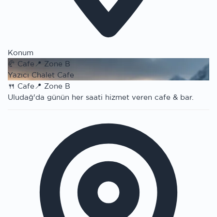
Konum
🥐
Cafe
📍
Zone B
Yazıcı Chalet Cafe
🍴
Cafe
📍
Zone B
Uludağ'da günün her saati hizmet veren cafe & bar.