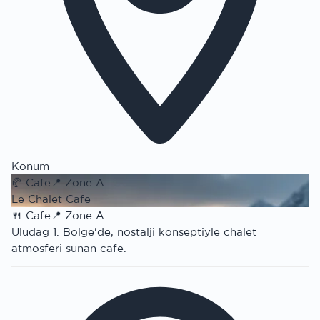
Konum
🥐
Cafe
📍
Zone A
Le Chalet Cafe
🍴
Cafe
📍
Zone A
Uludağ 1. Bölge'de, nostalji konseptiyle chalet
atmosferi sunan cafe.