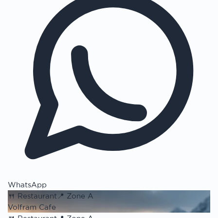
WhatsApp
🍴
Restaurant
📍
Zone A
Volfram Cafe