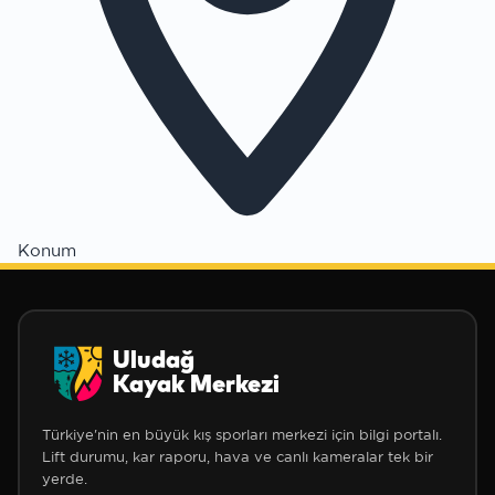
Konum
Uludağ
❅
Kayak Merkezi
Türkiye'nin en büyük kış sporları merkezi için bilgi portalı.
Lift durumu, kar raporu, hava ve canlı kameralar tek bir
yerde.