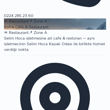
0224 285 23 60
🍴
Restaurant
📍
Zone A
Sofra Cafe & Restaurant
🍴
Restaurant
📍
Zone A
Selim Hoca işletmesine ait cafe & restoran — aynı
işletmecinin Selim Hoca Kayak Odası ile birlikte hizmet
verdiği nokta.