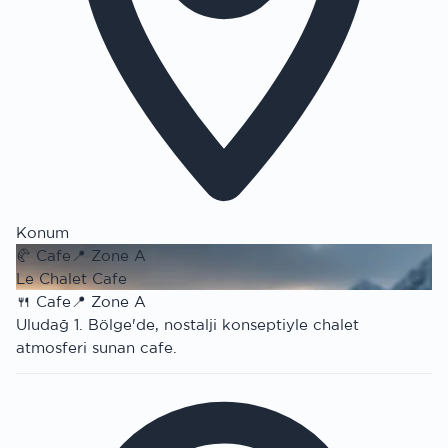
Konum
🥐
Cafe
📍
Zone A
Le Chalet Cafe
🍴
Cafe
📍
Zone A
Uludağ 1. Bölge'de, nostalji konseptiyle chalet
atmosferi sunan cafe.