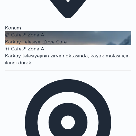
Konum
🥐
Cafe
📍
Zone A
Karkay Telesiyej Zirve Cafe
🍴
Cafe
📍
Zone A
Karkay telesiyejinin zirve noktasında, kayak molası için
ikinci durak.