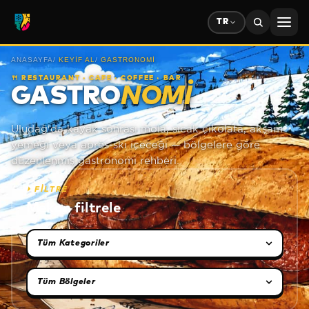
TR
ANASAYFA
/
KEYIF AL
/
GASTRONOMI
🍴
RESTAURANT · CAFE · COFFEE · BAR
GASTRO
NOMI
Uludağ'da kayak sonrası mola, sıcak çikolata, akşam
yemeği veya après-ski içeceği — bölgelere göre
düzenlenmiş gastronomi rehberi.
⏵
FİLTRE
Mekan filtrele
Kategori seçimi
Bölge seçimi