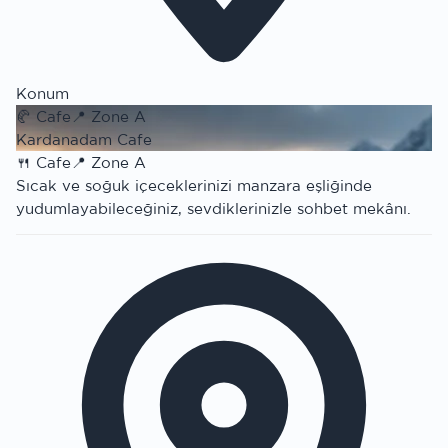
Konum
🥐
Cafe
📍
Zone A
Kardanadam Cafe
🍴
Cafe
📍
Zone A
Sıcak ve soğuk içeceklerinizi manzara eşliğinde
yudumlayabileceğiniz, sevdiklerinizle sohbet mekânı.