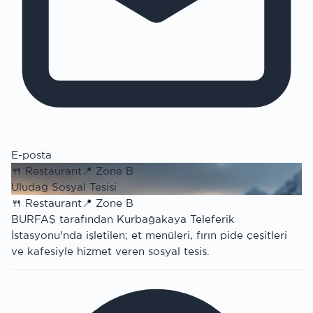
E-posta
🍴
Restaurant
📍
Zone B
Uludağ Sosyal Tesisi
🍴
Restaurant
📍
Zone B
BURFAŞ tarafından Kurbağakaya Teleferik
İstasyonu'nda işletilen; et menüleri, fırın pide çeşitleri
ve kafesiyle hizmet veren sosyal tesis.