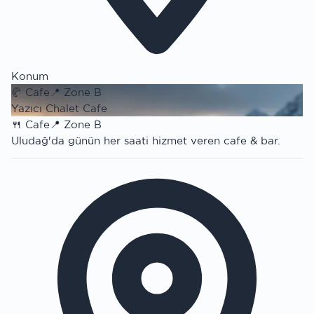
Konum
🥐
Cafe
📍
Zone B
Yazıcı Chalet Cafe
🍴
Cafe
📍
Zone B
Uludağ'da günün her saati hizmet veren cafe & bar.