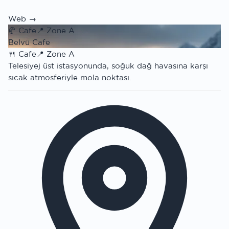
Web →
🥐
Cafe
📍
Zone A
Belvü Cafe
🍴
Cafe
📍
Zone A
Telesiyej üst istasyonunda, soğuk dağ havasına karşı
sıcak atmosferiyle mola noktası.