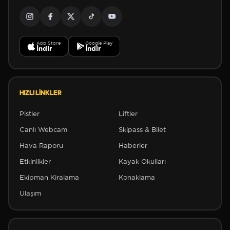
App Store
Google Play
İndir
İndir
HIZLI LINKLER
Pistler
Liftler
Canlı Webcam
Skipass & Bilet
✼
Hava Raporu
Haberler
Etkinlikler
Kayak Okulları
Ekipman Kiralama
Konaklama
Ulaşım
✼