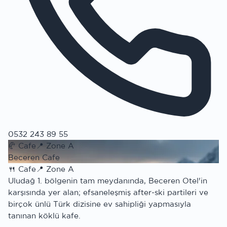
0532 243 89 55
🥐
Cafe
📍
Zone A
Beceren Cafe
🍴
Cafe
📍
Zone A
Uludağ 1. bölgenin tam meydanında, Beceren Otel'in
karşısında yer alan; efsaneleşmiş after-ski partileri ve
birçok ünlü Türk dizisine ev sahipliği yapmasıyla
tanınan köklü kafe.