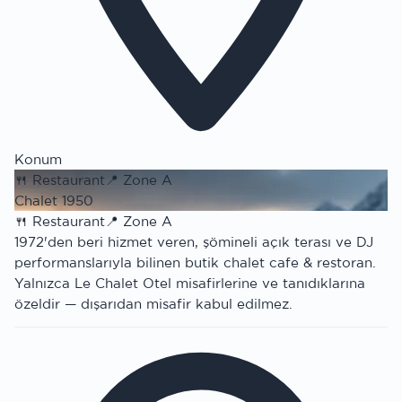
Konum
🍴
Restaurant
📍
Zone A
Chalet 1950
🍴
Restaurant
📍
Zone A
1972'den beri hizmet veren, şömineli açık terası ve DJ
performanslarıyla bilinen butik chalet cafe & restoran.
Yalnızca Le Chalet Otel misafirlerine ve tanıdıklarına
özeldir — dışarıdan misafir kabul edilmez.