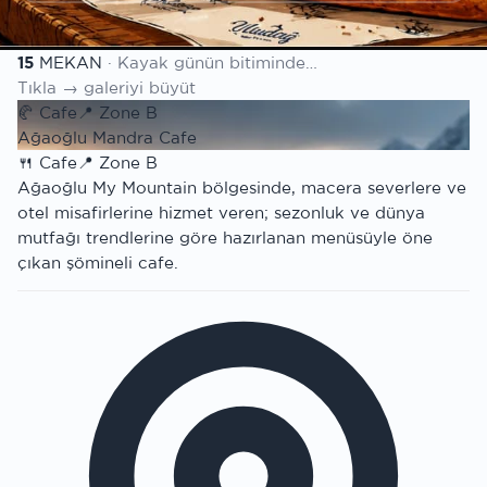
Mekan listesi
15
MEKAN
· Kayak günün bitiminde…
Tıkla → galeriyi büyüt
🥐
Cafe
📍
Zone B
Ağaoğlu Mandra Cafe
🍴
Cafe
📍
Zone B
Ağaoğlu My Mountain bölgesinde, macera severlere ve
otel misafirlerine hizmet veren; sezonluk ve dünya
mutfağı trendlerine göre hazırlanan menüsüyle öne
çıkan şömineli cafe.