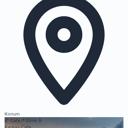
Konum
🥐
Cafe
📍
Zone A
Karkay Cafe