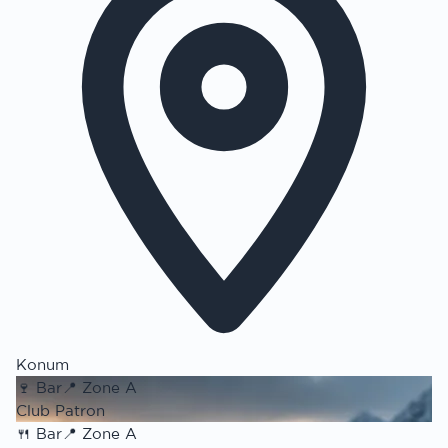
Konum
🍷
Bar
📍
Zone A
Club Patron
🍴
Bar
📍
Zone A