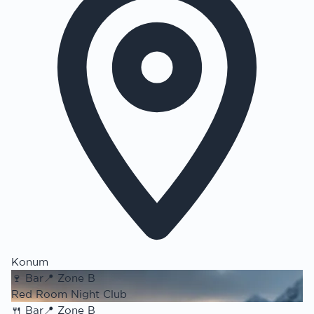
Konum
🍷
Bar
📍
Zone B
Red Room Night Club
🍴
Bar
📍
Zone B