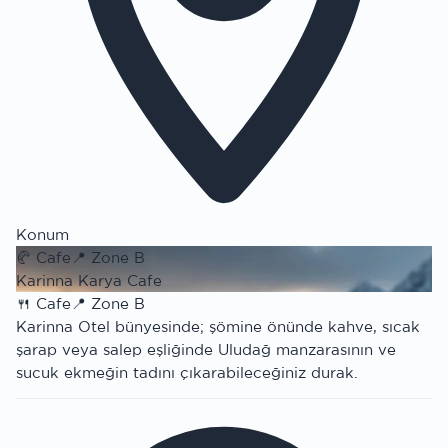
Konum
🥐
Cafe
📍
Zone B
Karinna Karya Cafe
🍴
Cafe
📍
Zone B
Karinna Otel bünyesinde; şömine önünde kahve, sıcak
şarap veya salep eşliğinde Uludağ manzarasının ve
sucuk ekmeğin tadını çıkarabileceğiniz durak.