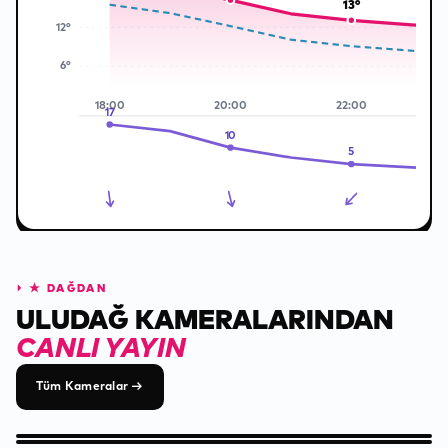
13
°
12
°
6
°
18
:00
20
:00
22
:00
17
10
5
⏵
★ DAĞDAN
ULUDAĞ KAMERALARINDAN
CANLI YAYIN
Tüm Kameralar
→
AĞAOĞLU GONDOLA KAMERASI
MADEN PISTI KAMERASI
KIRKGÖZLER PISTI KAMERASI