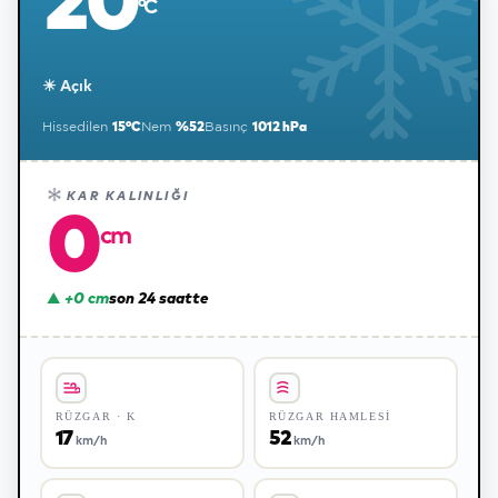
20
°C
☀ Açık
Hissedilen
Nem
Basınç
15
°C
%52
1012 hPa
KAR KALINLIĞI
0
cm
▲ +
0
cm
son 24 saatte
RÜZGAR
· K
RÜZGAR HAMLESI
17
52
km/h
km/h