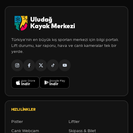
Uludağ
Kayak Merkezi
Türkiye'nin en büyük kış sporları merkezi için bilgi portalı.
Lift durumu, kar raporu, hava ve canlı kameralar tek bir
yerde.
App Store
Google Play
İndir
İndir
HIZLI LINKLER
Pistler
Liftler
Canlı Webcam
Skipass & Bilet