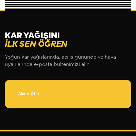
KUŞAKLIKAYA PISTI KAMERASI
CANLI
CANLI
CANLI
CANLI
KAR YAĞIŞINI
ILK SEN ÖĞREN
Yoğun kar yağışlarında, açılış gününde ve hava
uyarılarında e-posta bültenimizi alın.
Abone Ol
→