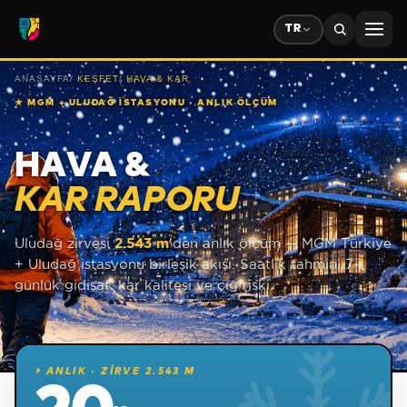
TR
ANASAYFA
/
KEŞFET
/
HAVA & KAR
★
MGM + ULUDAĞ İSTASYONU · ANLIK ÖLÇÜM
HAVA &
KAR RAPORU
Uludağ zirvesi
2.543 m
'den anlık ölçüm — MGM Türkiye
+ Uludağ istasyonu birleşik akışı. Saatlik tahmin, 7-
günlük gidişat, kar kalitesi ve çığ riski.
⏵
ANLIK · ZİRVE 2.543 M