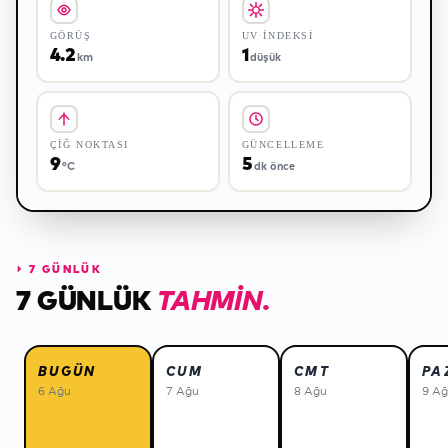
GÖRÜŞ
UV İNDEKSI
4.2
1
km
düşük
ÇIĞ NOKTASI
GÜNCELLEME
9
5
°C
dk önce
⏵
7 GÜNLÜK
7 GÜNLÜK
TAHMIN.
BUGÜN
CUM
CMT
PA
6 Ağu
7 Ağu
8 Ağu
9 A