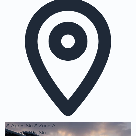
📍
Aprés Ski
📍
Zone A
Beceren After-Ski