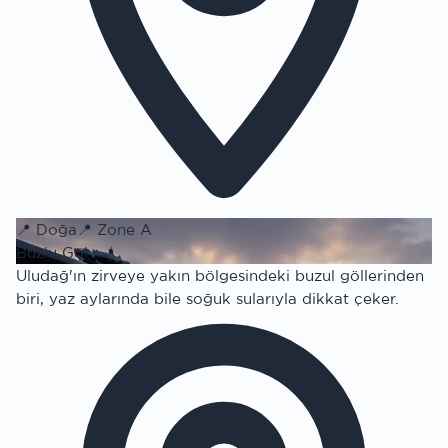
📍
Doğa
📍
Zone A
Buzlu Göl
Uludağ'ın zirveye yakın bölgesindeki buzul göllerinden
biri, yaz aylarında bile soğuk sularıyla dikkat çeker.