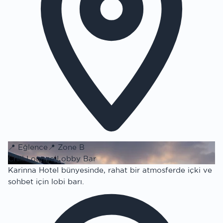
📍
Eğlence
📍
Zone B
Chill Lounge Lobby Bar
Karinna Hotel bünyesinde, rahat bir atmosferde içki ve
sohbet için lobi barı.