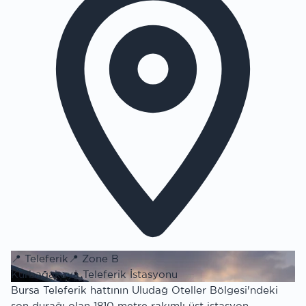
📍
Teleferik
📍
Zone B
Kurbağakaya Teleferik İstasyonu
Bursa Teleferik hattının Uludağ Oteller Bölgesi'ndeki
son durağı olan 1810 metre rakımlı üst istasyon.