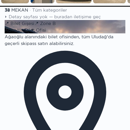
Mekan listesi
38
MEKAN
·
Tüm kategoriler
⏵
Detay sayfası yok — buradan iletişime geç
📍
Bilet Gişesi
📍
Zone B
Ağaoğlu Bilet Ofisi
Ağaoğlu alanındaki bilet ofisinden, tüm Uludağ'da
geçerli skipass satın alabilirsiniz.