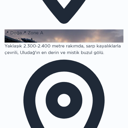
📍
Doğa
📍
Zone A
Karagöl
Yaklaşık 2.300-2.400 metre rakımda, sarp kayalıklarla
çevrili, Uludağ'ın en derin ve mistik buzul gölü.