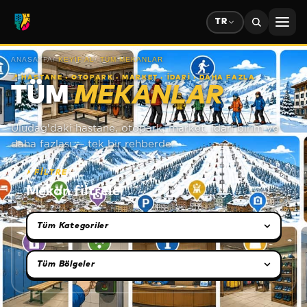
TR
ANASAYFA
/
KEYIF AL
/
TÜM MEKANLAR
📍
HASTANE · OTOPARK · MARKET · İDARİ · DAHA FAZLA
TÜM
MEKANLAR
Uludağ'daki hastane, otopark, market, idari birim ve
daha fazlası — tek bir rehberde.
⏵
FİLTRE
Mekan filtrele
Kategori seçimi
Bölge seçimi