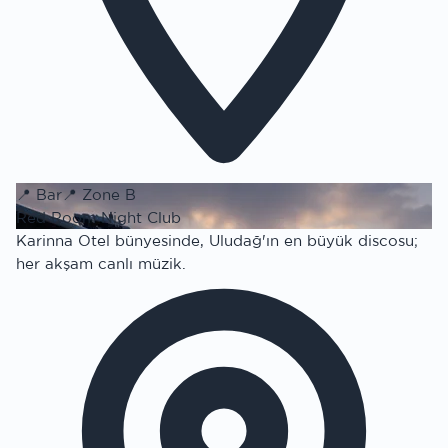
📍
Bar
📍
Zone B
Red Room Night Club
Karinna Otel bünyesinde, Uludağ'ın en büyük discosu;
her akşam canlı müzik.