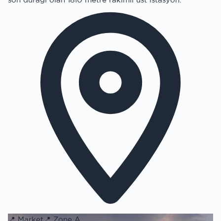
📍
Market
📍
Zone A