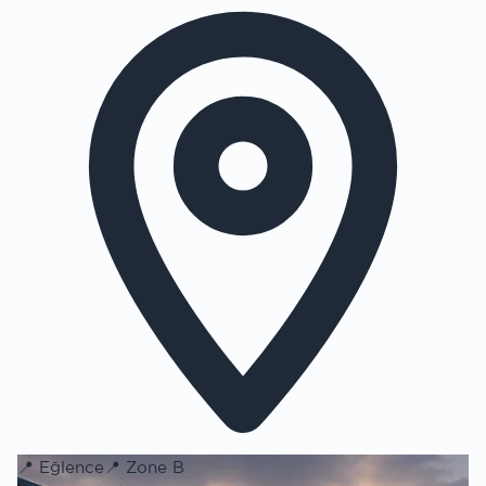
📍
Eğlence
📍
Zone B