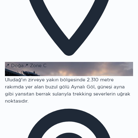
📍
Doğa
📍
Zone C
Aynalı Göl
Uludağ'ın zirveye yakın bölgesinde 2.310 metre
rakımda yer alan buzul gölü Aynalı Göl, güneşi ayna
gibi yansıtan berrak sularıyla trekking severlerin uğrak
noktasıdır.