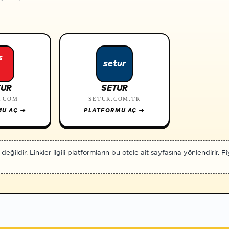
s
setur
TUR
SETUR
R.COM
SETUR.COM.TR
MU AÇ
→
PLATFORMU AÇ
→
ildir. Linkler ilgili platformların bu otele ait sayfasına yönlendirir. Fiya