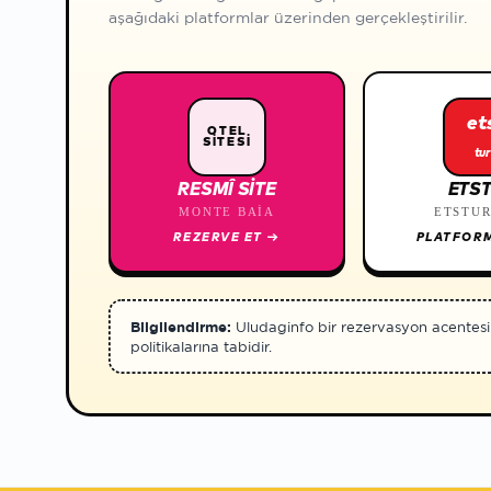
aşağıdaki platformlar üzerinden gerçekleştirilir.
et
OTEL
SİTESİ
tur
RESMÎ SITE
ETS
MONTE BAIA
ETSTU
REZERVE ET
→
PLATFOR
Bilgilendirme:
Uludaginfo bir rezervasyon acentesi değ
politikalarına tabidir.