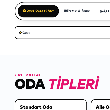
🍽
🏨
Otel Olanakları
Yeme & İçme
Spo
⛷
Kasa
⏵
03 · ODALAR
ODA
TIPLERI
Standart Oda
Aile O