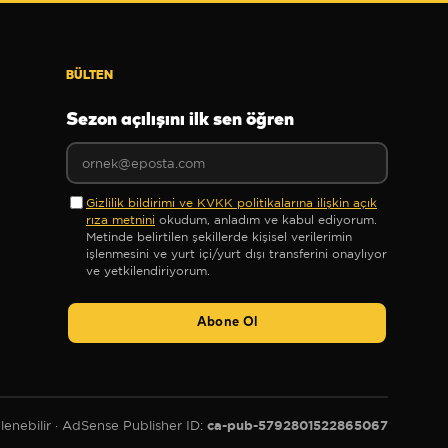
BÜLTEN
Sezon açılışını ilk sen öğren
Gizlilik bildirimi ve KVKK politikalarına ilişkin açık
rıza metnini
okudum, anladım ve kabul ediyorum.
Metinde belirtilen şekillerde kişisel verilerimin
işlenmesini ve yurt içi/yurt dışı transferini onaylıyor
ve yetkilendiriyorum.
Abone Ol
ca-pub-5792801522865067
enebilir
· AdSense Publisher ID: