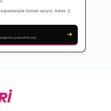
n.
apasitesiyle hizmet veriyor. Adres: 2.
→
ğimle yönlendirilirsiniz
RI