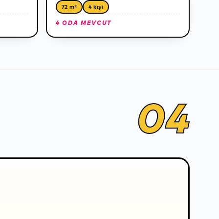
72 m²
4 kişi
4 ODA MEVCUT
04