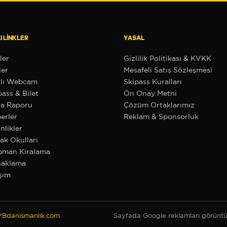
I LINKLER
YASAL
ler
Gizlilik Politikası & KVKK
ler
Mesafeli Satış Sözleşmesi
lı Webcam
Skipass Kuralları
pass & Bilet
Ön Onay Metni
a Raporu
Çözüm Ortaklarımız
erler
Reklam & Sponsorluk
nlikler
ak Okulları
pman Kiralama
aklama
şım
YBdanismanlik.com
Sayfada Google reklamları görüntül