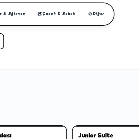
🧸
⚙
r & Eğlence
Çocuk & Bebek
Diğer
dası
Junior Suite