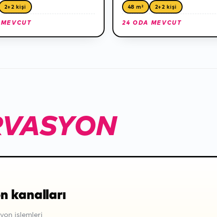
2+2 kişi
48 m²
2+2 kişi
 MEVCUT
24 ODA MEVCUT
RVASYON
n kanalları
yon işlemleri