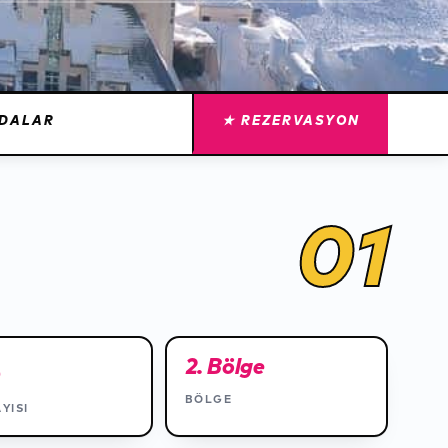
DALAR
★ REZERVASYON
01
6
2. Bölge
BÖLGE
YISI