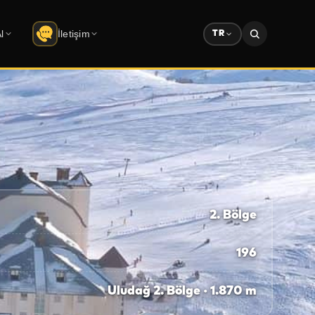
l
İletişim
TR
İletişim
berler
Şirket bilgileri · form
lar
Çözüm Ortaklarımız
retsiz indir
Partner ekosistemi
Sponsorluk
Reklam & sponsorluk dosyası
2. Bölge
196
Uludağ 2. Bölge · 1.870 m