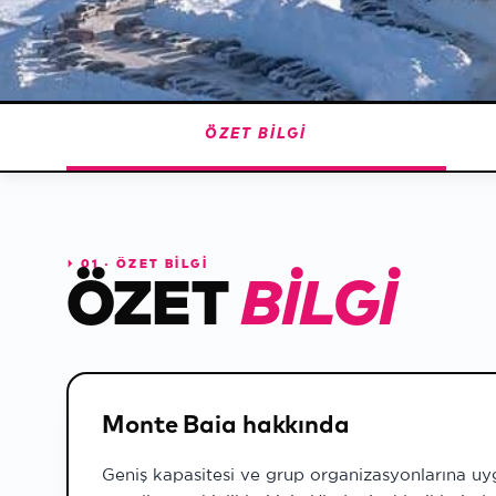
Hava & Kar
Detaylı tahmin · kar raporu
100. Yıl
Cumhuriyet sezonu
ÖZET BILGI
⏵
01 · ÖZET BİLGİ
ÖZET
BILGI
Monte Baia hakkında
Geniş kapasitesi ve grup organizasyonlarına uy