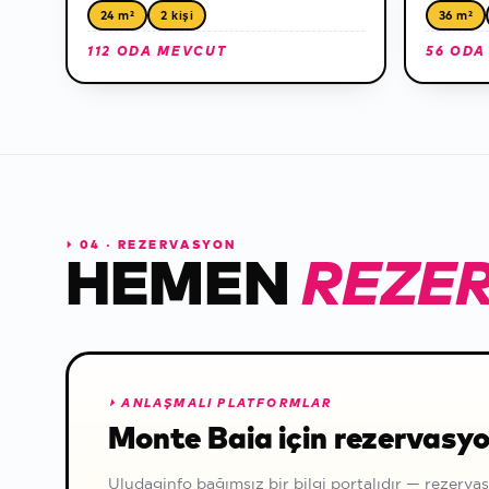
24 m²
2 kişi
36 m²
112 ODA MEVCUT
56 ODA
⏵
04 · REZERVASYON
HEMEN
REZE
⏵
ANLAŞMALI PLATFORMLAR
Monte Baia için rezervasyo
Uludaginfo bağımsız bir bilgi portalıdır — rezervas