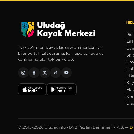
HIZL
Uludağ
Kayak Merkezi
Pist
Lift
Türkiye'nin en büyük kış sporları merkezi için
❆
Can
❆
bilgi portalı. Lift durumu, kar raporu, hava ve
❆
Ski
canlı kameralar tek bir yerde.
Hav
Hab
Etki
Kay
✻
❄
App Store
Google Play
Eki
İndir
İndir
Kon
❄
Ula
✻
✼
© 2013–2026 Uludaginfo · DYB Yazılım Danışmanlık A.Ş. —
D