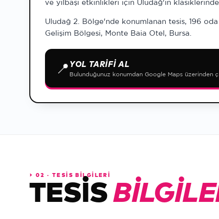
ve yılbaşı etkinlikleri için Uludağ'ın klasiklerinde
Uludağ 2. Bölge'nde konumlanan tesis, 196 oda k
Gelişim Bölgesi, Monte Baia Otel, Bursa.
YOL TARIFI AL
📍
Bulunduğunuz konumdan Google Maps üzerinden çize
⏵
02 · TESİS BİLGİLERİ
TESIS
BILGILE