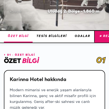
Uludağ 2. Bölge · 1.860 m
KONUM
ÖZET BILGI
TESIS BILGILERI
ODALAR
★ RE
⏵
01 · ÖZET BİLGİ
01
ÖZET
BILGI
Karinna Hotel hakkında
Modern mimarisi ve enerjik yaşam alanlarıyla
bilinen Karinna, genç ve aktif misafir profili için
kurgulanmış. Geniş after-ski sahnesi ve canlı
müzik geleneği var.