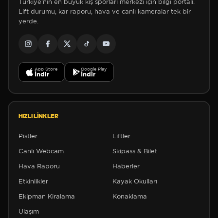
Türkiye'nin en büyük kış sporları merkezi için bilgi portalı.
Lift durumu, kar raporu, hava ve canlı kameralar tek bir
yerde.
App Store
Google Play
İndir
İndir
HIZLI LINKLER
Pistler
Liftler
Canlı Webcam
Skipass & Bilet
Hava Raporu
Haberler
Etkinlikler
Kayak Okulları
Ekipman Kiralama
Konaklama
Ulaşım