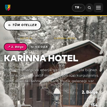
TR
←
TÜM OTELLER
ANASAYFA
/
KEYIF AL
/
KONAKLAMA
/
KARINNA HOTEL
📍
2. Bölge
🛏
154 ODA
KARINNA HOTEL
Modern mimarisi ve enerjik yaşam alanlarıyla bilinen
Karinna, genç ve aktif misafir profili için kurgulanmış.
Geniş after-ski sahnesi ve canlı müzik geleneği var.
2. Bölge
BÖLGE
154
ODA SAYISI