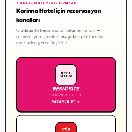
⏵
ANLAŞMALI PLATFORMLAR
Karinna Hotel için rezervasyon
kanalları
Uludaginfo bağımsız bir bilgi portalıdır —
rezervasyon işlemleri aşağıdaki platformlar
üzerinden gerçekleştirilir.
OTEL
SİTESİ
RESMÎ SITE
KARINNA HOTEL
REZERVE ET
→
ets