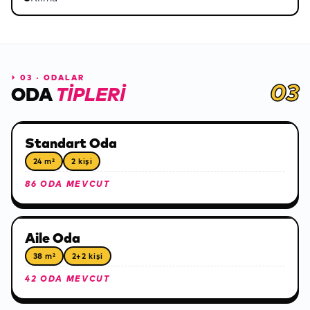
⏵
03 · ODALAR
03
ODA
TIPLERI
Standart Oda
24 m²
2 kişi
86 ODA MEVCUT
Aile Oda
38 m²
2+2 kişi
42 ODA MEVCUT