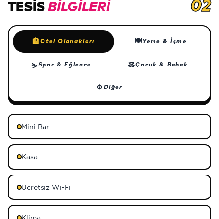
02
TESIS
BILGILERI
🍽
🏨
Otel Olanakları
Yeme & İçme
🧸
Spor & Eğlence
Çocuk & Bebek
⛷
⚙
Diğer
Mini Bar
Kasa
Ücretsiz Wi-Fi
Klima