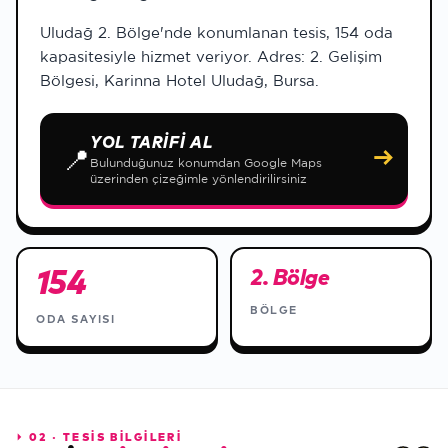
Uludağ 2. Bölge'nde konumlanan tesis, 154 oda
kapasitesiyle hizmet veriyor. Adres: 2. Gelişim
Bölgesi, Karinna Hotel Uludağ, Bursa.
YOL TARIFI AL
📍
→
Bulunduğunuz konumdan Google Maps
üzerinden çizeğimle yönlendirilirsiniz
154
2. Bölge
BÖLGE
ODA SAYISI
⏵
02 · TESİS BİLGİLERİ