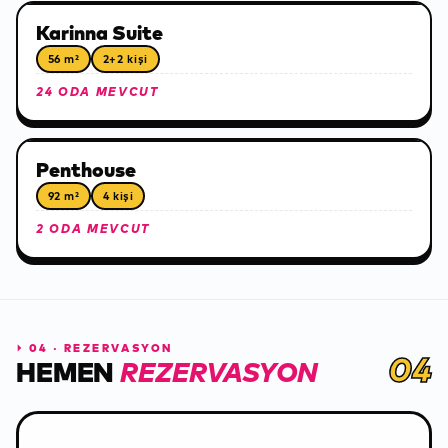
Karinna Suite
56 m²
2+2 kişi
24 ODA MEVCUT
Penthouse
92 m²
4 kişi
2 ODA MEVCUT
⏵
04 · REZERVASYON
04
HEMEN
REZERVASYON