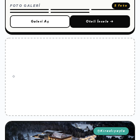
FOTO GALERİ
5 foto
Galeri Aç
Oteli İncele
→
Kirazlıyayla