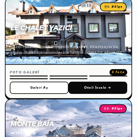
1. Bölge
LE CHALET YAZICI
🛏
58 ODA
🌐
Yazıcı Hotels'in butik konseptli dağ otelı. Kirazlıyayla'da,
alpine chalet mimarisinde, aile tatiline odaklı bir alternatif.
FOTO GALERİ
5 foto
Galeri Aç
Oteli İncele
→
2. Bölge
MONTE BAIA
🛏
196 ODA
🌐