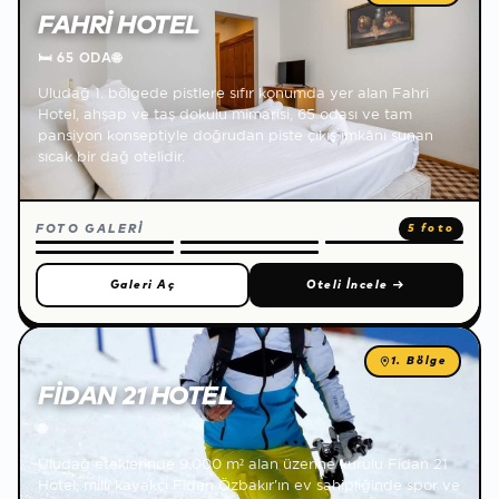
FAHRI HOTEL
🛏
65 ODA
🌐
Uludağ 1. bölgede pistlere sıfır konumda yer alan Fahri
Hotel, ahşap ve taş dokulu mimarisi, 65 odası ve tam
pansiyon konseptiyle doğrudan piste çıkış imkânı sunan
sıcak bir dağ otelidir.
FOTO GALERİ
5 foto
Galeri Aç
Oteli İncele
→
1. Bölge
FIDAN 21 HOTEL
🌐
Uludağ eteklerinde 9.000 m² alan üzerine kurulu Fidan 21
Hotel, milli kayakçı Fidan Özbakır'ın ev sahipliğinde spor ve