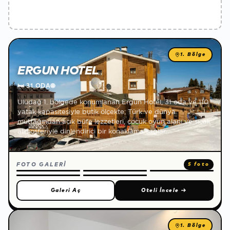
1. Bölge
ERGUN HOTEL
🛏
31 ODA
🌐
Uludağ 1. bölgede konumlanan Ergun Hotel, 31 oda ve 110
yatak kapasitesiyle butik ölçekte; Türk ve dünya
mutfağından açık büfe lezzetleri, çocuk oyun alanı ve sıcak
atmosferiyle dinlendirici bir konaklama sağlar.
FOTO GALERİ
5 foto
Galeri Aç
Oteli İncele
→
1. Bölge