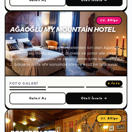
Galeri Aç
Oteli İncele
→
2. Bölge
AĞAOĞLU MY MOUNTAIN HOTEL
🌐
Uludağ denince akla ilk gelen otellerden biri olan Ağaoğlu
My Mountain Hotel; standart, dubleks ve junior aile odası
seçenekleri, kayak okulu ve zengin yeme-içme konseptiyle
2. bölgede piste sıfır konumda ailelere eşsiz bir tatil sunar.
FOTO GALERİ
4 foto
Galeri Aç
Oteli İncele
→
1. Bölge