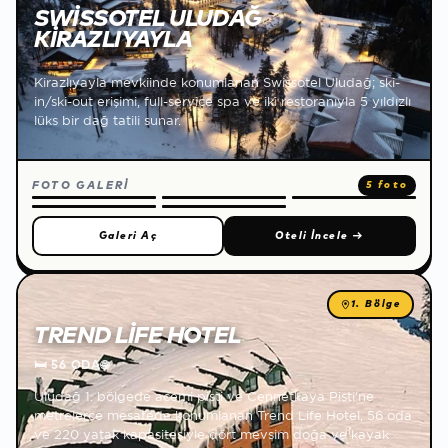
SWISSOTEL ULUDAĞ
KIRAZLIYAYLA
Kirazlıyayla mevkiinde konumlanan Swissotel Uludağ; ski-
in/ski-out erişimi, full-service spa ve iki restoranıyla 5 yıldızlı
lüks bir dağ tatili sunar.
FOTO GALERİ
5 foto
Galeri Aç
Oteli İncele
→
1. Bölge
TREND LIFE HOTEL
🛏
56 ODA
🌐
Uludağ 1. bölgede acemi pisti ve Cennetkaya Pisti'ne
metrelerce mesafede konumlanan Trend Life Hotel, 56 oda
ve 220 yatak kapasitesiyle dört mevsim doğa ve kayak