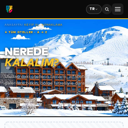
TR
ANASAYFA
/
KEYIF AL
/
KONAKLAMA
★
TÜM OTELLER · A → Z
NEREDE
KALALIM?
Uludağ'daki otellerin tamamı, alfabetik sırayla. Foto
galerilere bakın, bölge filtresiyle daraltın, rezervasyon
kanallarınıza atlayın.