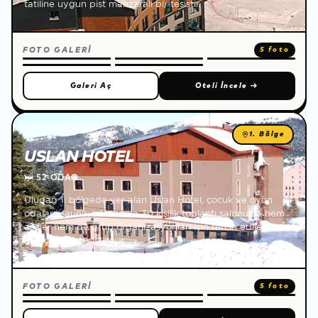
tatiline uygun pist manzaralı bir tesistir.
FOTO GALERİ
5 foto
Galeri Aç
Oteli İncele
→
1. Bölge
USLAN HOTEL
🛏
52 ODA
🌐
Uludağ 1. bölgede yer alan Uslan Hotel, çocuk ve oyun
odaları, sauna, bilardo ve 30 kişilik toplantı salonuyla hem
aileler hem de grup organizasyonları için tercih edilen
konforlu bir tesistir.
FOTO GALERİ
5 foto