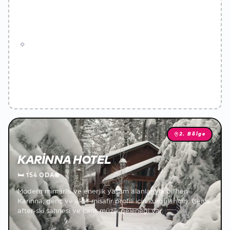
2. Bölge
KARINNA HOTEL
🛏
154 ODA
🌐
Modern mimarisi ve enerjik yaşam alanlarıyla bilinen
Karinna, genç ve aktif misafir profili için kurgulanmış. Geniş
after-ski sahnesi ve canlı müzik geleneği var.