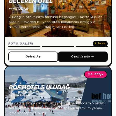
BECEREN OTEL
🛏
95 ODA
🌐
Uludağ'ın özel turizm tarihinin başlangıcı. 1945'te kurulan
ailenin, 1962'den bu yana butik konaklama kimliğiyle
hizmet veren tesisi — dağın canlı belleği.
FOTO GALERİ
4 foto
Galeri Aç
Oteli İncele
→
2. Bölge
BOF HOTELS ULUDAĞ
🛏
184 ODA
🌐
Uludağ 2. Bölge'de pist üstü konumlanan modern 5 yıldızlı
tesis. Ski-in / ski-out erişim, geniş spa ve premium yeme-
içme konseptiyle bilinir.