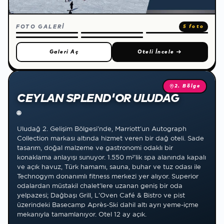
FOTO GALERİ
5 foto
Galeri Aç
Oteli İncele
→
2. Bölge
CEYLAN SPLEND'OR ULUDAĞ
🌐
Uludağ 2. Gelişim Bölgesi'nde, Marriott'un Autograph
Collection markası altında hizmet veren bir dağ oteli. Sade
tasarım, doğal malzeme ve gastronomi odaklı bir
konaklama anlayışı sunuyor. 1.550 m²'lik spa alanında kapalı
ve açık havuz, Türk hamamı, sauna, buhar ve tuz odası ile
Technogym donanımlı fitness merkezi yer alıyor. Superior
odalardan müstakil chalet'lere uzanan geniş bir oda
yelpazesi; Dağbaşı Grill, L'Oven Café & Bistro ve pist
üzerindeki Basecamp Après-Ski dahil altı ayrı yeme-içme
mekanıyla tamamlanıyor. Otel 12 ay açık.