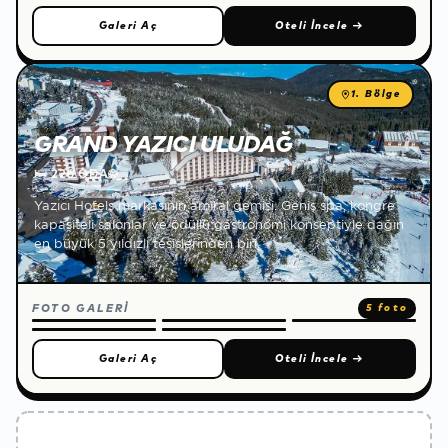
Galeri Aç
Oteli İncele
→
1. Bölge
GRAND YAZICI ULUDAĞ
🛏
226 ODA
🌐
Yazıcı Hotels markasının amiral gemisi. Geniş spa, kongre
kapasiteli salonlar ve ödüllü gastronomi konseptiyle dağın
en büyük 5 yıldızlı tesislerinden biri.
FOTO GALERİ
5 foto
Galeri Aç
Oteli İncele
→