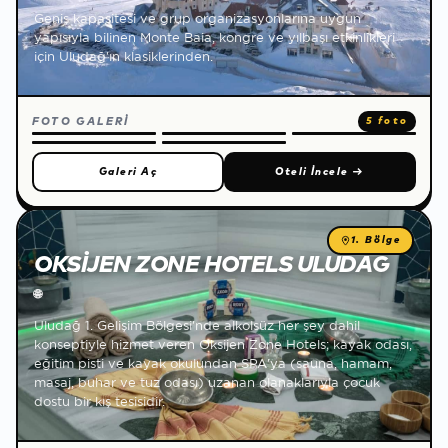
Geniş kapasitesi ve grup organizasyonlarına uygun
yapısıyla bilinen Monte Baia, kongre ve yılbaşı etkinlikleri
için Uludağ'ın klasiklerinden.
FOTO GALERİ
5 foto
Galeri Aç
Oteli İncele
→
1. Bölge
OKSIJEN ZONE HOTELS ULUDAĞ
🌐
Uludağ 1. Gelişim Bölgesi'nde alkolsüz her şey dahil
konseptiyle hizmet veren Oksijen Zone Hotels; kayak odası,
eğitim pisti ve kayak okulundan SPA'ya (sauna, hamam,
masaj, buhar ve tuz odası) uzanan olanaklarıyla çocuk
dostu bir kış tesisidir.