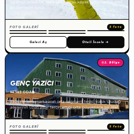
eğlence odaklı bir butik otel olarak kayak tutkunlarına özel
bir deneyim sunar.
FOTO GALERİ
5 foto
Galeri Aç
Oteli İncele
→
2. Bölge
GENÇ YAZICI
🛏
142 ODA
🌐
Yazıcı Hotels markasının orta-segment tesisi; klasik Uludağ
ailelerinin uzun yıllar tercih ettiği orta büyüklükte bir otel.
FOTO GALERİ
5 foto