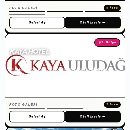
FOTO GALERİ
4 foto
Galeri Aç
Oteli İncele
→
2. Bölge
KAYA HOTEL
🌐
Uludağ 2. bölgede piste direkt çıkışlı Kaya Hotel, her şey
dahil konsepti, zengin açık büfe restoranı ve spa
hizmetleriyle dağ ve pist manzaralı odalarda konforlu bir
tatil sunar.
FOTO GALERİ
2 foto
Galeri Aç
Oteli İncele
→