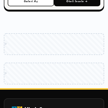
Galeri Aç
Oteli İncele
→