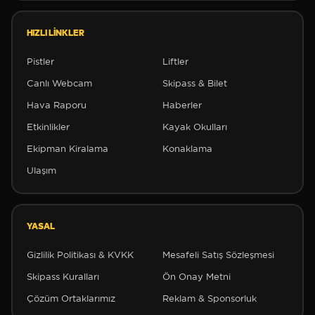
HIZLI LINKLER
Pistler
Liftler
Canlı Webcam
Skipass & Bilet
Hava Raporu
Haberler
✻
Etkinlikler
Kayak Okulları
✻
Ekipman Kiralama
Konaklama
Ulaşım
YASAL
Gizlilik Politikası & KVKK
Mesafeli Satış Sözleşmesi
Skipass Kuralları
Ön Onay Metni
Çözüm Ortaklarımız
Reklam & Sponsorluk