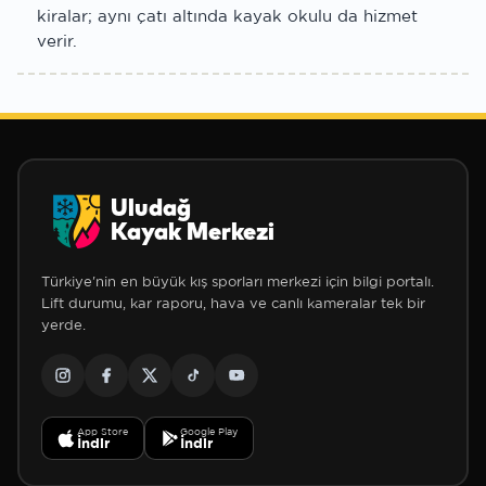
kiralar; aynı çatı altında kayak okulu da hizmet
verir.
Uludağ
Kayak Merkezi
Türkiye'nin en büyük kış sporları merkezi için bilgi portalı.
Lift durumu, kar raporu, hava ve canlı kameralar tek bir
yerde.
App Store
Google Play
İndir
İndir