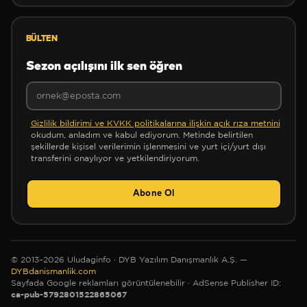
BÜLTEN
❅
Sezon açılışını ilk sen öğren
❅
Gizlilik bildirimi ve KVKK politikalarına ilişkin açık rıza metnini
okudum, anladım ve kabul ediyorum. Metinde belirtilen
❅
şekillerde kişisel verilerimin işlenmesini ve yurt içi/yurt dışı
transferini onaylıyor ve yetkilendiriyorum.
Abone Ol
✼
© 2013–2026 Uludaginfo · DYB Yazılım Danışmanlık A.Ş. —
DYBdanismanlik.com
Sayfada Google reklamları görüntülenebilir
· AdSense Publisher ID:
ca-pub-5792801522865067