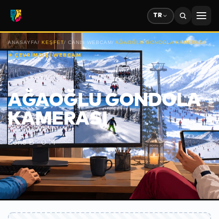
TR
ANASAYFA
/
KEŞFET
/
CANLI WEBCAM
/
AĞAOĞLU GONDOLA KAMERASI
★
ÇEVRİMDIŞI WEBCAM
AĞAOĞLU GONDOLA
KAMERASI
Zone B
·
0
M