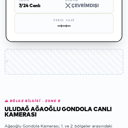
YAYIN
DURUM
7/24 Canlı
✕ ÇEVRİMDIŞI
YEREL SAAT
—:—:—
⛰
BÖLGE BİLGİSİ ·
ZONE B
ULUDAĞ AĞAOĞLU GONDOLA CANLI
KAMERASI
Ağaoğlu Gondola Kamerası; 1. ve 2. bölgeler arasındaki