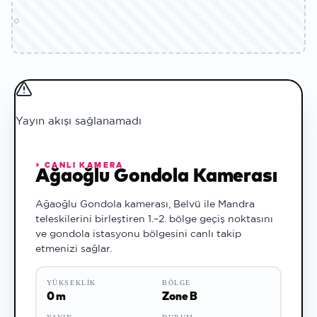
Yayın akışı sağlanamadı
⏵ CANLI KAMERA
Ağaoğlu Gondola Kamerası
Ağaoğlu Gondola kamerası, Belvü ile Mandra
teleskilerini birleştiren 1.–2. bölge geçiş noktasını
ve gondola istasyonu bölgesini canlı takip
etmenizi sağlar.
YÜKSEKLIK
BÖLGE
0
m
Zone B