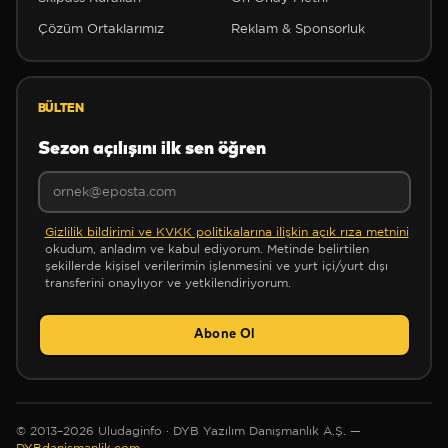
Çözüm Ortaklarımız
Reklam & Sponsorluk
❆
BÜLTEN
Sezon açılışını ilk sen öğren
❄
✻
Gizlilik bildirimi ve KVKK politikalarına ilişkin açık rıza metnini
okudum, anladım ve kabul ediyorum. Metinde belirtilen
❄
şekillerde kişisel verilerimin işlenmesini ve yurt içi/yurt dışı
transferini onaylıyor ve yetkilendiriyorum.
Abone Ol
✻
✼
© 2013–2026 Uludaginfo · DYB Yazılım Danışmanlık A.Ş. —
DYBdanismanlik.com