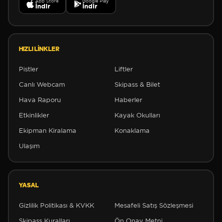
App Store
Google Play
İndir
İndir
HIZLI LINKLER
Pistler
Liftler
Canlı Webcam
Skipass & Bilet
Hava Raporu
Haberler
Etkinlikler
Kayak Okulları
Ekipman Kiralama
Konaklama
Ulaşım
YASAL
Gizlilik Politikası & KVKK
Mesafeli Satış Sözleşmesi
Skipass Kuralları
Ön Onay Metni