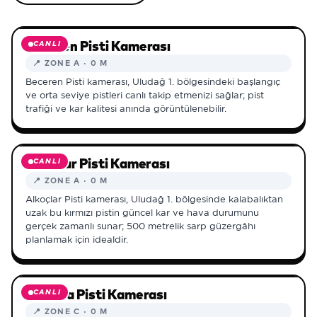
▲
0
M
CANLI
Beceren Pisti Kamerası
📍
ZONE A
·
0
M
Beceren Pisti kamerası, Uludağ 1. bölgesindeki başlangıç
ve orta seviye pistleri canlı takip etmenizi sağlar; pist
trafiği ve kar kalitesi anında görüntülenebilir.
▲
0
M
CANLI
Alkoçlar Pisti Kamerası
📍
ZONE A
·
0
M
Alkoçlar Pisti kamerası, Uludağ 1. bölgesinde kalabalıktan
uzak bu kırmızı pistin güncel kar ve hava durumunu
gerçek zamanlı sunar; 500 metrelik sarp güzergâhı
planlamak için idealdir.
▲
0
M
CANLI
Karinna Pisti Kamerası
📍
ZONE C
·
0
M